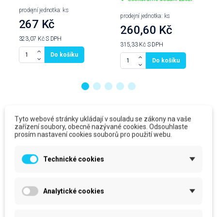
prodejní jednotka: ks
prodejní jednotka: ks
267 Kč
260,60 Kč
323,07 Kč
S DPH
315,33 Kč
S DPH
Do košíku
Do košíku
Produkty ve stejné kategorii
Tyto webové stránky ukládají v souladu se zákony na vaše
zařízení soubory, obecně nazývané cookies. Odsouhlaste
prosím nastavení cookies souborů pro použití webu.
Technické cookies
Analytické cookies