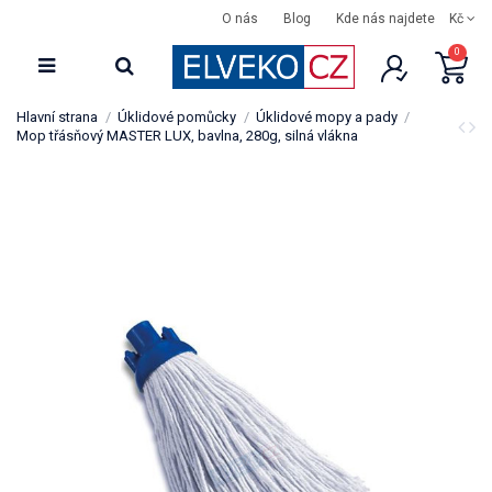
O nás
Blog
Kde nás najdete
Kč
0
Hlavní strana
Úklidové pomůcky
Úklidové mopy a pady
Mop třásňový MASTER LUX, bavlna, 280g, silná vlákna