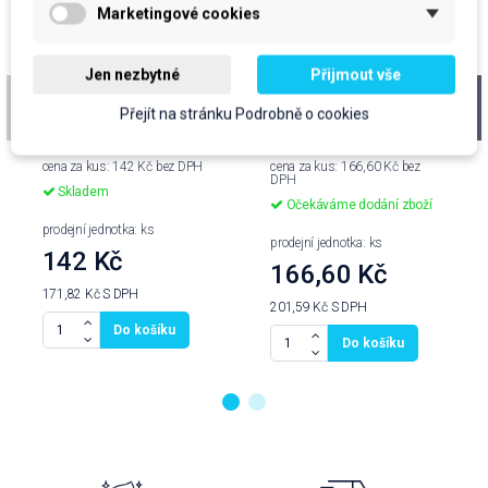
Marketingové cookies
Jen nezbytné
Přijmout vše
Mop plochý F-40
Držák padu ruční
jazyk, mikro
Přejít na stránku Podrobně o cookies
cena za kus: 142 Kč bez DPH
cena za kus: 166,60 Kč bez
DPH
Skladem
Očekáváme dodání zboží
prodejní jednotka: ks
prodejní jednotka: ks
142 Kč
166,60 Kč
171,82 Kč
S DPH
201,59 Kč
S DPH
Do košíku
Do košíku