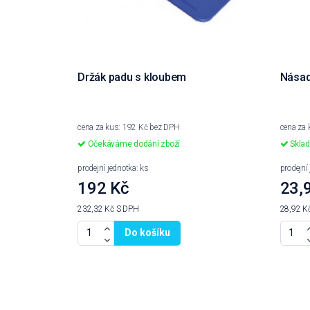
Držák padu s kloubem
Násad
cena za kus: 192 Kč bez DPH
cena za 
Očekáváme dodání zboží
Skla
prodejní jednotka: ks
prodejní
192 Kč
23,
232,32 Kč
S DPH
28,92 K
Do košíku