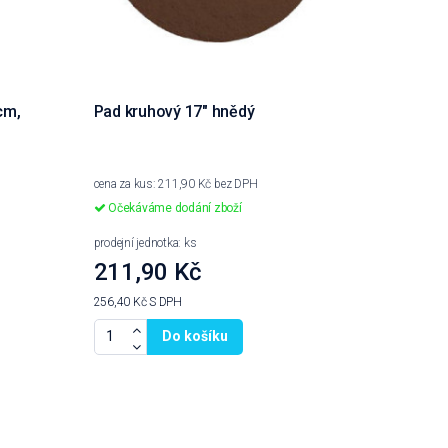
cm,
Pad kruhový 17" hnědý
cena za kus: 211,90 Kč bez DPH
Očekáváme dodání zboží
prodejní jednotka: ks
211,90 Kč
256,40 Kč
S DPH
Do košíku