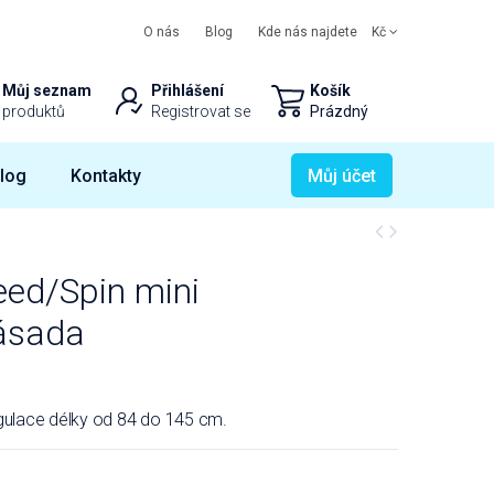
O nás
Blog
Kde nás najdete
Kč
Můj seznam
Přihlášení
Košík
produktů
Registrovat se
Prázdný
log
Kontakty
Můj účet
eed/Spin mini
násada
egulace délky od 84 do 145 cm.