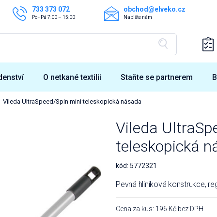
733 373 072
obchod@elveko.cz
Po - Pá 7:00 – 15:00
Napište nám
denství
O netkané textilii
Staňte se partnerem
B
Vileda UltraSpeed/Spin mini teleskopická násada
Vileda UltraSp
teleskopická 
kód:
5772321
Pevná hliníková konstrukce, r
Cena za kus: 196 Kč bez DPH