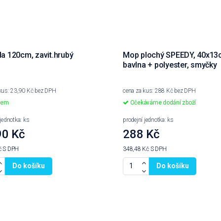
a 120cm, zavit.hrubý
Mop plochý SPEEDY, 40x13
bavlna + polyester, smyčky
kus: 23,90 Kč bez DPH
cena za kus: 288 Kč bez DPH
dem
Očekáváme dodání zboží
 jednotka: ks
prodejní jednotka: ks
90 Kč
288 Kč
č
S DPH
348,48 Kč
S DPH
Do košíku
Do košíku