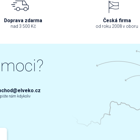
Doprava zdarma
Česká firma
nad 3 500 Kč
od roku 2008 v oboru
omoci?
bchod@elveko.cz
pište nám kdykoliv