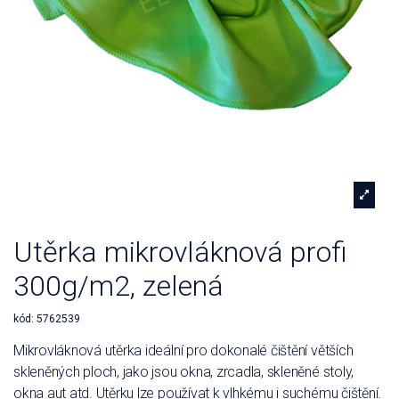
Utěrka mikrovláknová profi
300g/m2, zelená
kód:
5762539
Mikrovláknová utěrka ideální pro dokonalé čištění větších
skleněných ploch, jako jsou okna, zrcadla, skleněné stoly,
okna aut atd. Utěrku lze používat k vlhkému i suchému čištění.