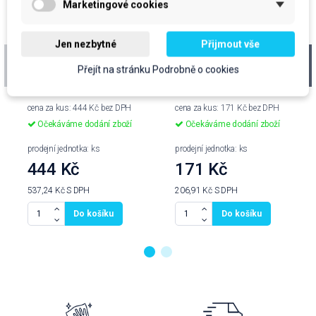
Marketingové cookies
Jen nezbytné
Přijmout vše
Vikan, věšák nástěnný,
Vikan, lopatka ruční,
Přejít na stránku Podrobně o cookies
240mm (na 3
střední, žlutá
produkty), žlutý
cena za kus: 444 Kč bez DPH
cena za kus: 171 Kč bez DPH
Očekáváme dodání zboží
Očekáváme dodání zboží
prodejní jednotka: ks
prodejní jednotka: ks
444 Kč
171 Kč
537,24 Kč
S DPH
206,91 Kč
S DPH
Do košíku
Do košíku