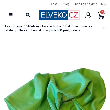
O nás
Blog
Kde nás najdete
Kč
0
Hlavní strana
VIKAN úklidová technika
Úklidové pomůcky
ostatní
Utěrka mikrovláknová profi 300g/m2, zelená