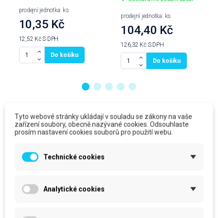
prodejní jednotka: ks
prodejní jednotka: ks
10,35 Kč
104,40 Kč
12,52 Kč
S DPH
126,32 Kč
S DPH
Do košíku
Do košíku
Produkty ve stejné kategorii
Tyto webové stránky ukládají v souladu se zákony na vaše
zařízení soubory, obecně nazývané cookies. Odsouhlaste
prosím nastavení cookies souborů pro použití webu.
Technické cookies
Analytické cookies