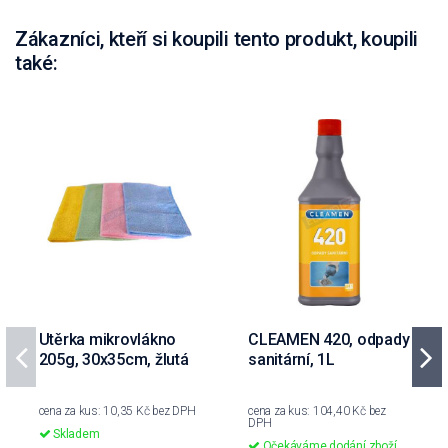
Zákazníci, kteří si koupili tento produkt, koupili
také:
Utěrka mikrovlákno
CLEAMEN 420, odpady
205g, 30x35cm, žlutá
sanitární, 1L
cena za kus: 10,35 Kč bez DPH
cena za kus: 104,40 Kč bez
DPH
Skladem
Očekáváme dodání zboží