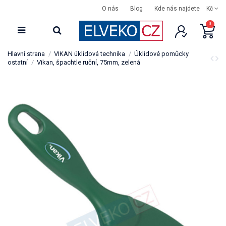
O nás
Blog
Kde nás najdete
Kč
0
Hlavní strana
VIKAN úklidová technika
Úklidové pomůcky
ostatní
Vikan, špachtle ruční, 75mm, zelená