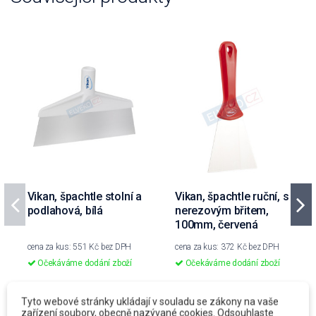
Vikan, špachtle stolní a
Vikan, špachtle ruční, s
podlahová, bílá
nerezovým břitem,
100mm, červená
cena za kus: 551 Kč bez DPH
cena za kus: 372 Kč bez DPH
Očekáváme dodání zboží
Očekáváme dodání zboží
prodejní jednotka: ks
prodejní jednotka: ks
Tyto webové stránky ukládají v souladu se zákony na vaše
551 Kč
372 Kč
zařízení soubory, obecně nazývané cookies. Odsouhlaste