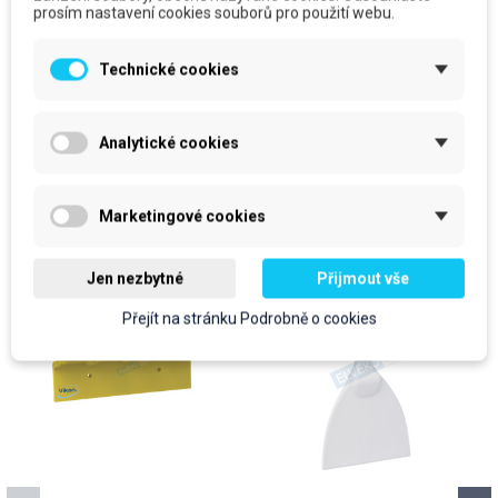
prosím nastavení cookies souborů pro použití webu.
666,71 Kč
S DPH
450,12 Kč
S DPH
Do košíku
Do košíku
Technické cookies
Analytické cookies
Produkty ve stejné kategorii
Marketingové cookies
Jen nezbytné
Přijmout vše
Přejít na stránku Podrobně o cookies