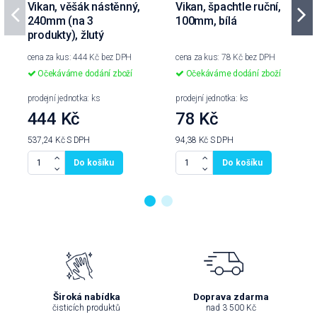
Vikan, věšák nástěnný,
Vikan, špachtle ruční,
240mm (na 3
100mm, bílá
produkty), žlutý
cena za kus: 444 Kč bez DPH
cena za kus: 78 Kč bez DPH
Očekáváme dodání zboží
Očekáváme dodání zboží
prodejní jednotka: ks
prodejní jednotka: ks
444 Kč
78 Kč
537,24 Kč
S DPH
94,38 Kč
S DPH
Do košíku
Do košíku
Široká nabídka
Doprava zdarma
čisticích produktů
nad 3 500 Kč