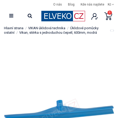
O nás
Blog
Kde nás najdete
Kč
0
Hlavní strana
VIKAN úklidová technika
Úklidové pomůcky
ostatní
Vikan, stěrka s jednoduchou čepelí, 600mm, modrá