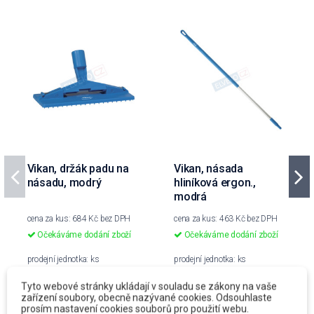
Vikan, držák padu na
Vikan, násada
násadu, modrý
hliníková ergon.,
modrá
cena za kus: 684 Kč bez DPH
cena za kus: 463 Kč bez DPH
Očekáváme dodání zboží
Očekáváme dodání zboží
prodejní jednotka: ks
prodejní jednotka: ks
684 Kč
463 Kč
Tyto webové stránky ukládají v souladu se zákony na vaše
zařízení soubory, obecně nazývané cookies. Odsouhlaste
827,64 Kč
S DPH
560,23 Kč
S DPH
prosím nastavení cookies souborů pro použití webu.