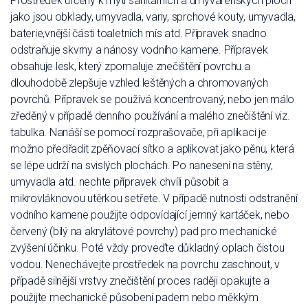
Prostředek určený k mytí sanitárních a umývárenských ploch
jako jsou obklady, umyvadla, vany, sprchové kouty, umyvadla,
baterie,vnější části toaletních mís atd. Přípravek snadno
odstraňuje skvrny a nánosy vodního kamene. Přípravek
obsahuje lesk, který zpomaluje znečištění povrchu a
dlouhodobě zlepšuje vzhled leštěných a chromovaných
povrchů. Přípravek se používá koncentrovaný, nebo jen málo
zředěný v případě denního používání a malého znečištění viz.
tabulka. Nanáší se pomocí rozprašovače, při aplikaci je
možno předřadit zpěňovací sítko a aplikovat jako pěnu, která
se lépe udrží na svislých plochách. Po nanesení na stěny,
umyvadla atd. nechte přípravek chvíli působit a
mikrovláknovou utěrkou setřete. V případě nutnosti odstranění
vodního kamene použijte odpovídající jemný kartáček, nebo
červený (bílý na akrylátové povrchy) pad pro mechanické
zvýšení účinku. Poté vždy proveďte důkladný oplach čistou
vodou. Nenechávejte prostředek na povrchu zaschnout, v
případě silnější vrstvy znečištění proces raději opakujte a
použijte mechanické působení padem nebo měkkým