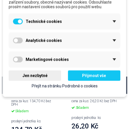
také:
zařízení soubory, obecně nazývané cookies. Odsouhlaste
prosím nastavení cookies souborů pro použití webu.
Technické cookies
Analytické cookies
Marketingové cookies
Jen nezbytné
Přijmout vše
VAKAVO LOVE Herbal,
ISOLDA krém na ruce
tekuté mýdlo, 5L
Šalvěj s biotinem,
Přejít na stránku Podrobně o cookies
100ml
cena za kus: 134,70 Kč bez
cena za kus: 26,20 Kč bez DPH
DPH
Skladem
Skladem
prodejní jednotka: ks
prodejní jednotka: ks
26,20 Kč