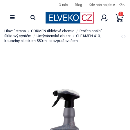
O nás
Blog
Kde nás najdete
Kč
0
Hlavní strana
CORMEN úklidová chemie
Profesionální
úklidový systém
Umývárenská oblast
CLEAMEN 410,
koupelny s leskem 550 ml s rozprašovačem