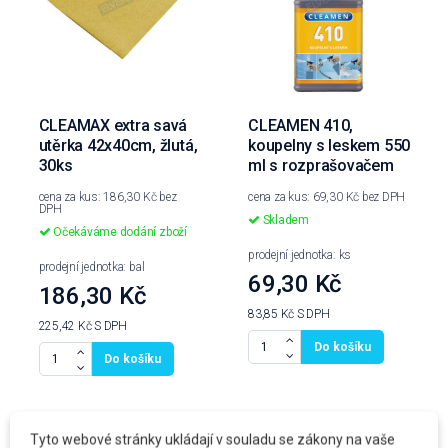
CLEAMAX extra savá
CLEAMEN 410,
utěrka 42x40cm, žlutá,
koupelny s leskem 550
30ks
ml s rozprašovačem
cena za kus: 186,30 Kč bez
cena za kus: 69,30 Kč bez DPH
DPH
Skladem
Očekáváme dodání zboží
prodejní jednotka: ks
prodejní jednotka: bal
69,30 Kč
186,30 Kč
83,85 Kč
S DPH
225,42 Kč
S DPH
Do košíku
Do košíku
Zákazníci, kteří si koupili tento produkt, koupili
Tyto webové stránky ukládají v souladu se zákony na vaše