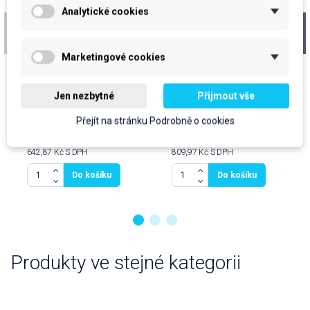
Analytické cookies
Pap. ručníky v roli,
Toal. papír SUPERIOR
108m, 2vr., bílé, bal.
BioTech 19 cm, bílý, 2
6ks
vr., cel., 140m,
Marketingové cookies
bal.12ks
cena za kus: 88,55 Kč bez DPH
cena za kus: 55,78 Kč bez DPH
Skladem
Skladem
Jen nezbytné
Přijmout vše
prodejní jednotka: bal
prodejní jednotka: bal
Přejít na stránku Podrobně o cookies
531,30 Kč
669,40 Kč
642,87 Kč
S DPH
809,97 Kč
S DPH
Do košíku
Do košíku
Produkty ve stejné kategorii