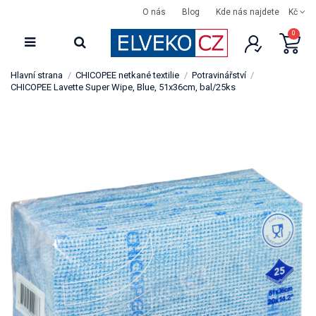
O nás
Blog
Kde nás najdete
Kč
0
Hlavní strana
CHICOPEE netkané textilie
Potravinářství
CHICOPEE Lavette Super Wipe, Blue, 51x36cm, bal/25ks