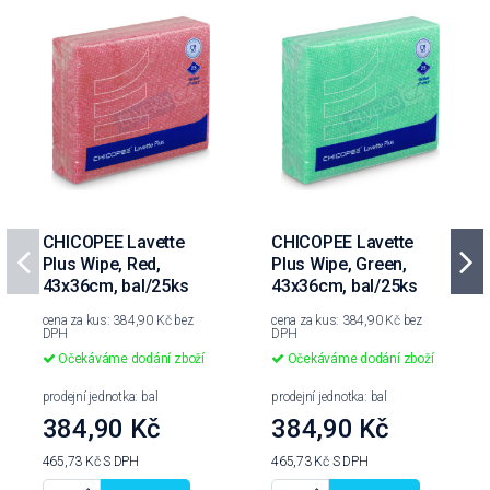
CHICOPEE Lavette
CHICOPEE Lavette
Plus Wipe, Red,
Plus Wipe, Green,
43x36cm, bal/25ks
43x36cm, bal/25ks
cena za kus: 384,90 Kč bez
cena za kus: 384,90 Kč bez
DPH
DPH
Očekáváme dodání zboží
Očekáváme dodání zboží
prodejní jednotka: bal
prodejní jednotka: bal
384,90 Kč
384,90 Kč
465,73 Kč
S DPH
465,73 Kč
S DPH