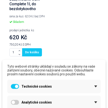
Complete 1l, do
bezdotykového
dávkovače
cena za kus: 620 Kč bez DPH
Skladem
prodejní jednotka: ks
620 Kč
750,20 Kč
S DPH
Do košíku
Tyto webové stránky ukládají v souladu se zákony na vaše
zařízení soubory, obecně nazývané cookies. Odsouhlaste
Produkty ve stejné kategorii
prosím nastavení cookies souborů pro použití webu.
Technické cookies
Analytické cookies