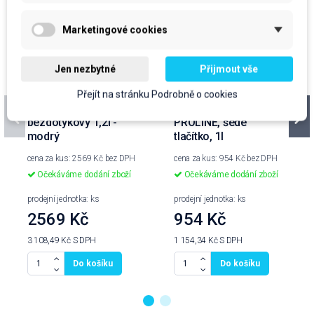
Marketingové cookies
Jen nezbytné
Přijmout vše
Přejít na stránku Podrobně o cookies
DEB, dávkovač TF
DEB, dávkovač
bezdotykový 1,2l -
PROLINE, šedé
modrý
tlačítko, 1l
cena za kus: 2569 Kč bez DPH
cena za kus: 954 Kč bez DPH
Očekáváme dodání zboží
Očekáváme dodání zboží
prodejní jednotka: ks
prodejní jednotka: ks
2569 Kč
954 Kč
3 108,49 Kč
S DPH
1 154,34 Kč
S DPH
Do košíku
Do košíku