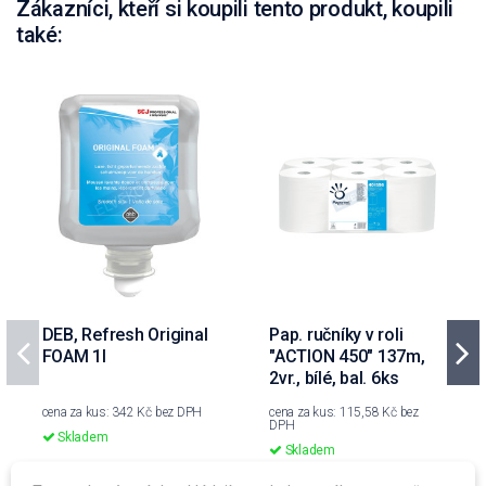
Zákazníci, kteří si koupili tento produkt, koupili
také:
DEB, Refresh Original
Pap. ručníky v roli
FOAM 1l
"ACTION 450" 137m,
2vr., bílé, bal. 6ks
cena za kus: 342 Kč bez DPH
cena za kus: 115,58 Kč bez
DPH
Skladem
Skladem
prodejní jednotka: ks