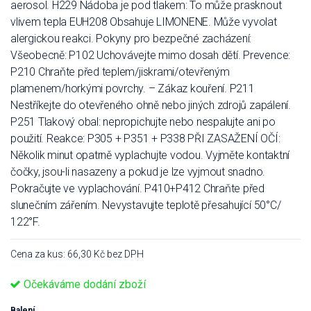
aerosol. H229 Nádoba je pod tlakem: To může prasknout
vlivem tepla EUH208 Obsahuje LIMONENE. Může vyvolat
alergickou reakci. Pokyny pro bezpečné zacházení:
Všeobecně: P102 Uchovávejte mimo dosah dětí. Prevence:
P210 Chraňte před teplem/jiskrami/otevřeným
plamenem/horkými povrchy. – Zákaz kouření. P211
Nestříkejte do otevřeného ohně nebo jiných zdrojů zapálení.
P251 Tlakový obal: nepropichujte nebo nespalujte ani po
použití. Reakce: P305 + P351 + P338 PŘI ZASAŽENÍ OČÍ:
Několik minut opatrně vyplachujte vodou. Vyjměte kontaktní
čočky, jsou-li nasazeny a pokud je lze vyjmout snadno.
Pokračujte ve vyplachování. P410+P412 Chraňte před
slunečním zářením. Nevystavujte teplotě přesahující 50°C/
122°F.
Cena za kus: 66,30 Kč bez DPH
Očekáváme dodání zboží
Balení