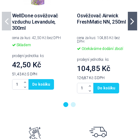
WellDone osvěžovač
Osvěžovač Airwick
vzduchu Levandule,
FreshMatic NN, 250ml
300ml
cena za kus: 42,50 Kč bez DPH
cena za kus: 104,85 Kč bez
DPH
Skladem
Očekáváme dodání zboží
prodejní jednotka: ks
prodejní jednotka: ks
42,50 Kč
104,85 Kč
51,43 Kč
S DPH
126,87 Kč
S DPH
Do košíku
Do košíku