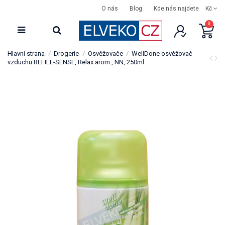
O nás
Blog
Kde nás najdete
Kč
0
Hlavní strana
Drogerie
Osvěžovače
WellDone osvěžovač
vzduchu REFILL-SENSE, Relax arom., NN, 250ml