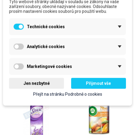
prodejní jednotka: bal
Tyto webové stránky ukládají v souladu se zákony na vaše
342 Kč
zařízení soubory, obecně nazývané cookies. Odsouhlaste
693,50 Kč
prosím nastavení cookies souborů pro použití webu.
413,82 Kč
S DPH
839,14 Kč
S DPH
Do košíku
Technické cookies
Do košíku
Analytické cookies
Produkty ve stejné kategorii
Marketingové cookies
Jen nezbytné
Přijmout vše
Přejít na stránku Podrobně o cookies