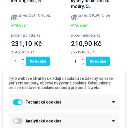
lemongrass, 5L
kyselý na keramiku,
modrý, 5L
cena za kus: 231,10 Kč bez
cena za kus: 210,90 Kč bez
DPH
DPH
Skladem
Skladem
prodejní jednotka: ks
prodejní jednotka: ks
231,10 Kč
210,90 Kč
279,63 Kč
S DPH
255,19 Kč
S DPH
Do košíku
Do košíku
Tyto webové stránky ukládají v souladu se zákony na vaše
zařízení soubory, obecně nazývané cookies. Odsouhlaste
Produkty ve stejné kategorii
prosím nastavení cookies souborů pro použití webu.
Technické cookies
Analytické cookies