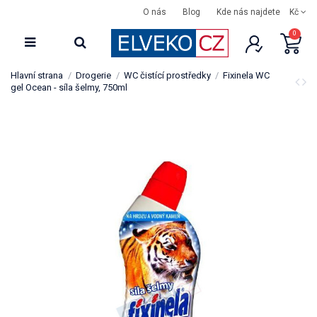
O nás
Blog
Kde nás najdete
Kč
0
Hlavní strana
Drogerie
WC čistící prostředky
Fixinela WC
gel Ocean - síla šelmy, 750ml