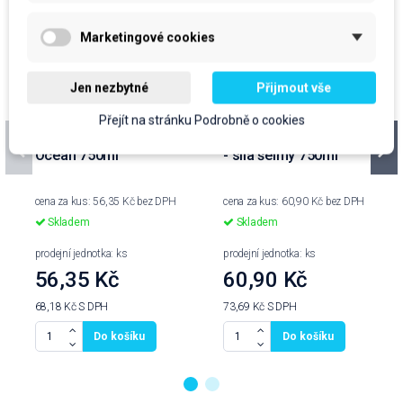
Marketingové cookies
Jen nezbytné
Přijmout vše
Výprodej
Přejít na stránku Podrobně o cookies
WC čistič DOMESTOS
Fixinela WC gel Citrus
Ocean 750ml
- síla šelmy 750ml
cena za kus: 56,35 Kč bez DPH
cena za kus: 60,90 Kč bez DPH
Skladem
Skladem
prodejní jednotka: ks
prodejní jednotka: ks
56,35 Kč
60,90 Kč
68,18 Kč
S DPH
73,69 Kč
S DPH
Do košíku
Do košíku